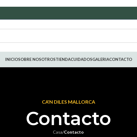
INICIO
SOBRE NOSOTROS
TIENDA
CUIDADOS
GALERIA
CONTACTO
CA'N DILES MALLORCA
Contacto
Casa
/
Contacto