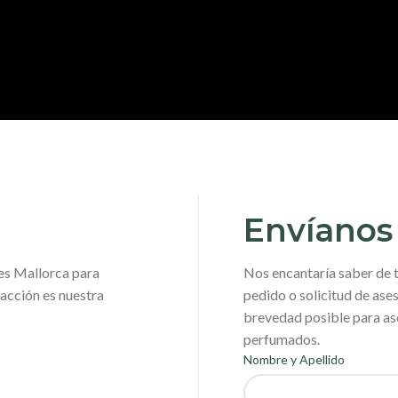
Envíanos
es Mallorca para
Nos encantaría saber de ti
facción es nuestra
pedido o solicitud de as
brevedad posible para ase
perfumados.
Nombre y Apellido