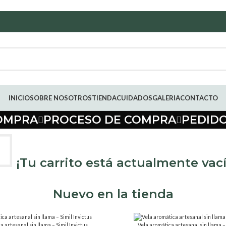
INICIO
SOBRE NOSOTROS
TIENDA
CUIDADOS
GALERIA
CONTACTO
COMPRA
PROCESO DE COMPRA
PEDID
¡Tu carrito está actualmente vací
Nuevo en la tienda
a artesanal sin llama – Simil Invictus
Vela aromática artesanal sin llama – 