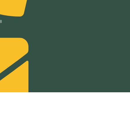
08
allorca.com