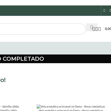
0,0
O COMPLETADO
o!
Vainilla cálida
Vela aromática artesanal sin llama – Rosas románticas